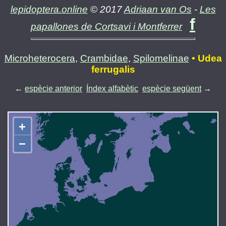
lepidoptera.online
© 2017
Adriaan van Os
-
Les
f
papallones de Cortsavi i Montferrer
Microheterocera
,
Crambidae
,
Spilomelinae
• Udea
ferrugalis
←
espècie anterior
Índex alfabètic
espècie següent
→
+
−