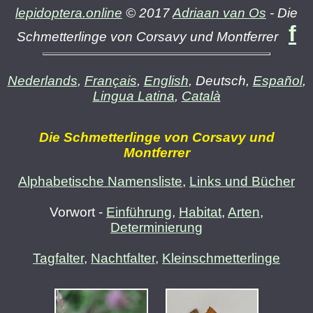
lepidoptera.online
© 2017
Adriaan van Os
- Die
f
Schmetterlinge von Corsavy und Montferrer
Nederlands
,
Français
,
English
, Deutsch,
Español
,
Lingua Latina
,
Català
Die Schmetterlinge von Corsavy und
Montferrer
Alphabetische Namensliste
,
Links und Bücher
Vorwort -
Einführung
,
Habitat
,
Arten
,
Determinierung
Tagfalter
,
Nachtfalter
,
Kleinschmetterlinge