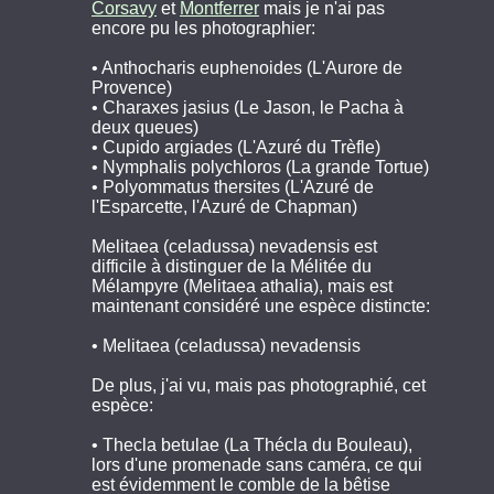
Corsavy
et
Montferrer
mais je n'ai pas
encore pu les photographier:
• Anthocharis euphenoides (L'Aurore de
Provence)
• Charaxes jasius (Le Jason, le Pacha à
deux queues)
• Cupido argiades (L'Azuré du Trèfle)
• Nymphalis polychloros (La grande Tortue)
• Polyommatus thersites (L'Azuré de
l'Esparcette, l'Azuré de Chapman)
Melitaea (celadussa) nevadensis est
difficile à distinguer de la Mélitée du
Mélampyre (Melitaea athalia), mais est
maintenant considéré une espèce distincte:
• Melitaea (celadussa) nevadensis
De plus, j'ai vu, mais pas photographié, cet
espèce:
• Thecla betulae (La Thécla du Bouleau),
lors d'une promenade sans caméra, ce qui
est évidemment le comble de la bêtise