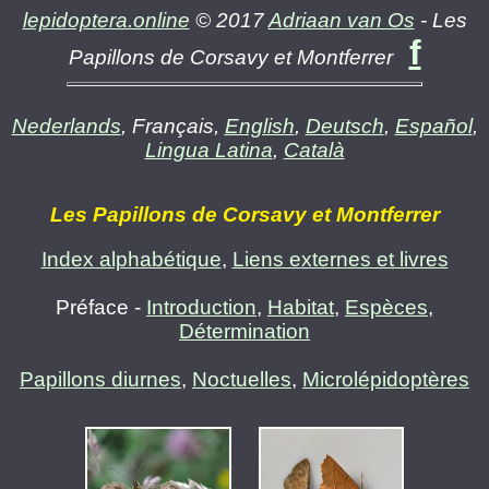
lepidoptera.online
© 2017
Adriaan van Os
- Les
f
Papillons de Corsavy et Montferrer
Nederlands
, Français,
English
,
Deutsch
,
Español
,
Lingua Latina
,
Català
Les Papillons de Corsavy et Montferrer
Index alphabétique
,
Liens externes et livres
Préface -
Introduction
,
Habitat
,
Espèces
,
Détermination
Papillons diurnes
,
Noctuelles
,
Microlépidoptères