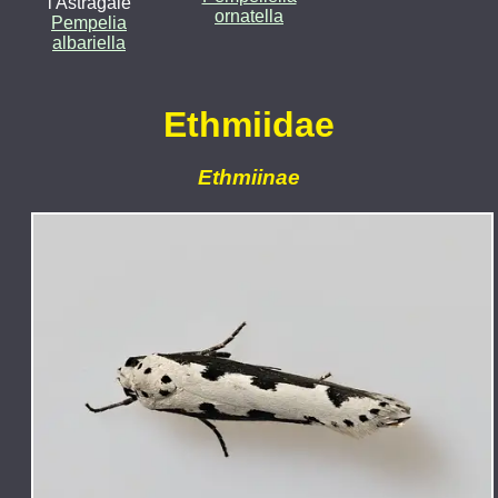
l'Astragale
ornatella
Pempelia
albariella
Ethmiidae
Ethmiinae