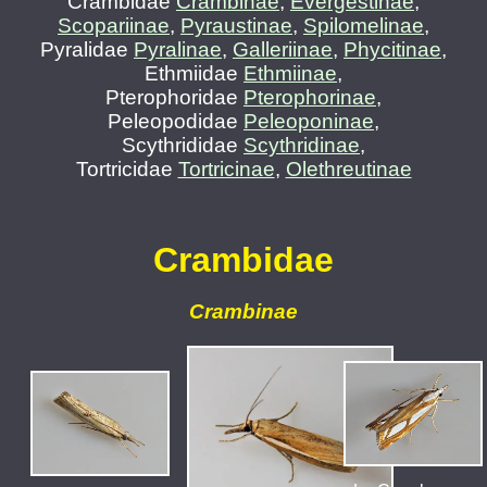
Crambidae
Crambinae
,
Evergestinae
,
Scopariinae
,
Pyraustinae
,
Spilomelinae
,
Pyralidae
Pyralinae
,
Galleriinae
,
Phycitinae
,
Ethmiidae
Ethmiinae
,
Pterophoridae
Pterophorinae
,
Peleopodidae
Peleoponinae
,
Scythrididae
Scythridinae
,
Tortricidae
Tortricinae
,
Olethreutinae
Crambidae
Crambinae