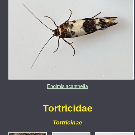
Enolmis acanthella
Tortricidae
Tortricinae