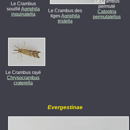
Le Crambus
Le Crambus
permuté
souillé
Agriphila
Le Crambus des
Catoptria
inquinatella
tiges
Agriphila
permutatellus
tristella
Le Crambus rayé
Chrysocrambus
craterella
Evergestinae