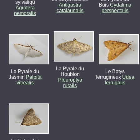
sylvatiqu
Antigastra
Buis
Cydalima
Agrotera
catalaunalis
perspectalis
nemoralis
La Pyrale du
La Pyrale du
Le Botys
Houblon
Jasmin
Palpita
ferrugineux
Udea
Pleuroptya
vitrealis
ferrugalis
ruralis