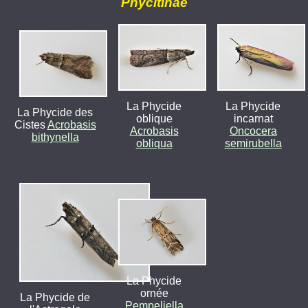
Phycitinae
La Phycide
La Phycide
La Phycide des
oblique
incarnat
Cistes
Acrobasis
Acrobasis
Oncocera
bithynella
obliqua
semirubella
La Phycide
ornée
La Phycide de
Pempeliella