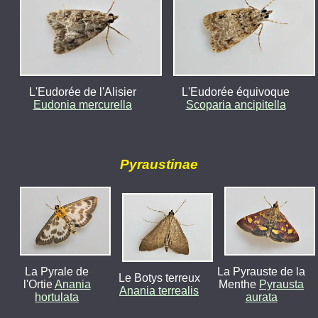
L'Eudorée de l'Alisier
L'Eudorée équivoque
Eudonia mercurella
Scoparia ancipitella
Pyraustinae
La Pyrale de
La Pyrauste de la
Le Botys terreux
l'Ortie
Anania
Menthe
Pyrausta
Anania terrealis
hortulata
aurata