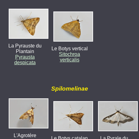
La Pyrauste du
Le Botys vertical
Plantain
Sitochroa
Pyrausta
verticalis
despicata
Spilomelinae
L'Agrotère
Le Botys catalan
La Pyrale du