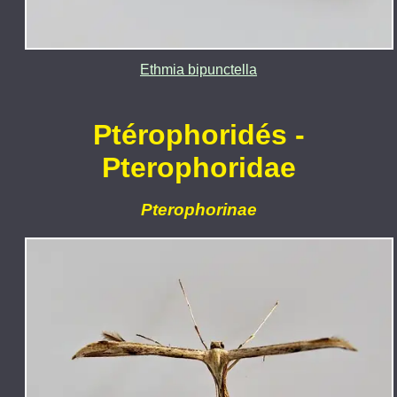
Ethmia bipunctella
Ptérophoridés -
Pterophoridae
Pterophorinae