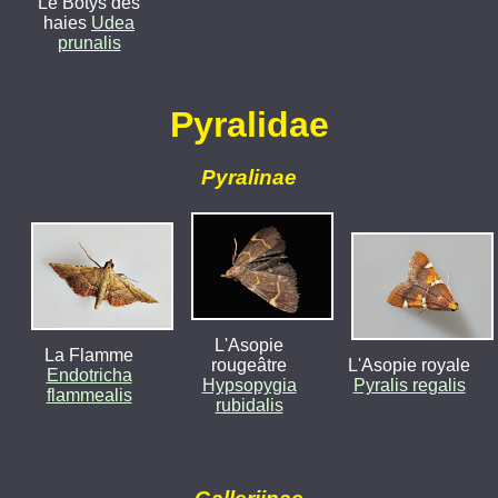
Le Botys des
haies
Udea
prunalis
Pyralidae
Pyralinae
L'Asopie
La Flamme
rougeâtre
L'Asopie royale
Endotricha
Hypsopygia
Pyralis regalis
flammealis
rubidalis