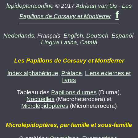
lepidoptera.online
© 2017
Adriaan van Os
-
Les
f
Papillons de Corsavy et Montferrer
Nederlands
, Français,
English
,
Deutsch
,
Espanõl
,
Lingua Latina
,
Català
Les Papillons de Corsavy et Montferrer
Index alphabétique
,
Préface
,
Liens externes et
livres
Tableau des
Papillons diurnes
(Diurna),
Noctuelles
(Macroheterocera) et
Microlépidoptères
(Microheterocera)
Microlépidoptères, par famille et sous-famille