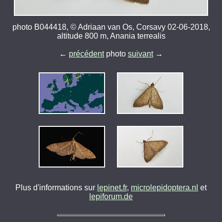
photo B044418, © Adriaan van Os, Corsavy 02-06-2018,
altitude 800 m, Anania terrealis
←
précédent
photo
suivant
→
Plus d'informations sur
lepinet.fr
,
microlepidoptera.nl
et
lepiforum.de