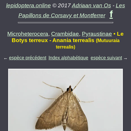
lepidoptera.online
© 2017
Adriaan van Os
-
Les
f
Papillons de Corsavy et Montferrer
Microheterocera
,
Crambidae
,
Pyraustinae
• Le
Botys terreux - Anania terrealis
(Mutuuraia
terrealis)
←
espèce précédent
Index alphabétique
espèce suivant
→