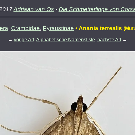
2017
Adriaan van Os
-
Die Schmetterlinge von Cors
era
,
Crambidae
,
Pyraustinae
• Anania terrealis
(Mutu
←
vorige Art
Alphabetische Namensliste
nachste Art
→