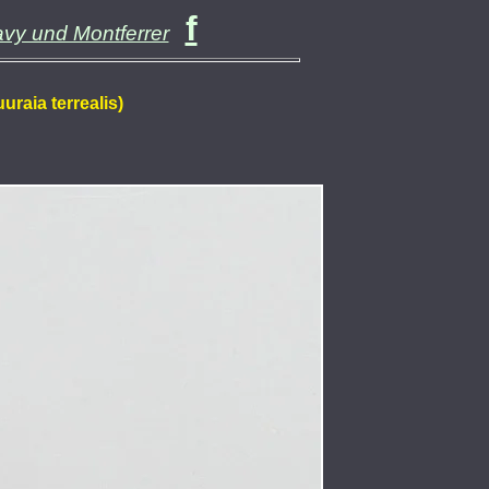
f
avy und Montferrer
uraia terrealis)