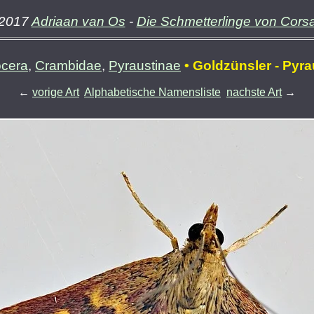
2017
Adriaan van Os
-
Die Schmetterlinge von Cors
ocera
,
Crambidae
,
Pyraustinae
• Goldzünsler - Pyra
←
vorige Art
Alphabetische Namensliste
nachste Art
→