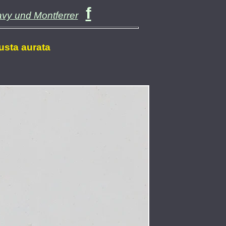
f
avy und Montferrer
usta aurata