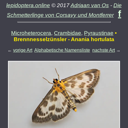
lepidoptera.online
© 2017
Adriaan van Os
-
Die
f
Schmetterlinge von Corsavy und Montferrer
Microheterocera
,
Crambidae
,
Pyraustinae
•
Brennnesselzünsler - Anania hortulata
←
vorige Art
Alphabetische Namensliste
nachste Art
→