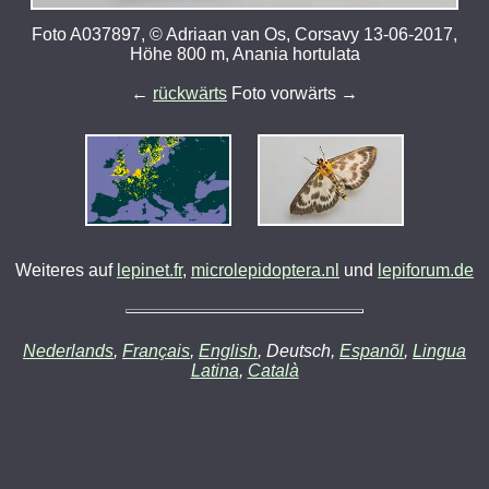
Foto A037897, © Adriaan van Os, Corsavy 13-06-2017,
Höhe 800 m, Anania hortulata
←
rückwärts
Foto vorwärts →
Weiteres auf
lepinet.fr
,
microlepidoptera.nl
und
lepiforum.de
Nederlands
,
Français
,
English
, Deutsch,
Espanõl
,
Lingua
Latina
,
Català