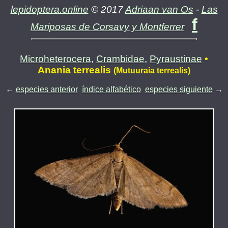
lepidoptera.online
© 2017
Adriaan van Os
-
Las
f
Mariposas de Corsavy y Montferrer
Microheterocera
,
Crambidae
,
Pyraustinae
•
Anania terrealis
(Mutuuraia terrealis)
←
especies anterior
índice alfabético
especies siguiente
→