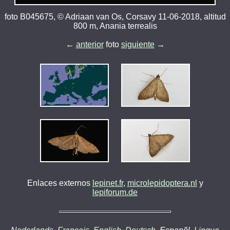
foto B045675, © Adriaan van Os, Corsavy 11-06-2018, altitud
800 m, Anania terrealis
←
anterior
foto
siguiente
→
Enlaces externos
lepinet.fr
,
microlepidoptera.nl
y
lepiforum.de