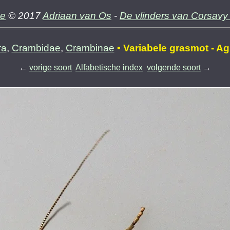
ne
© 2017
Adriaan van Os
-
De vlinders van Corsavy 
ra
,
Crambidae
,
Crambinae
• Variabele grasmot - Agr
←
vorige soort
Alfabetische index
volgende soort
→