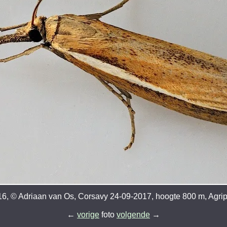
6, © Adriaan van Os, Corsavy 24-09-2017, hoogte 800 m, Agriphi
←
vorige
foto
volgende
→