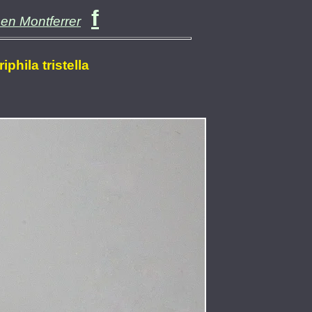
f
en Montferrer
iphila tristella