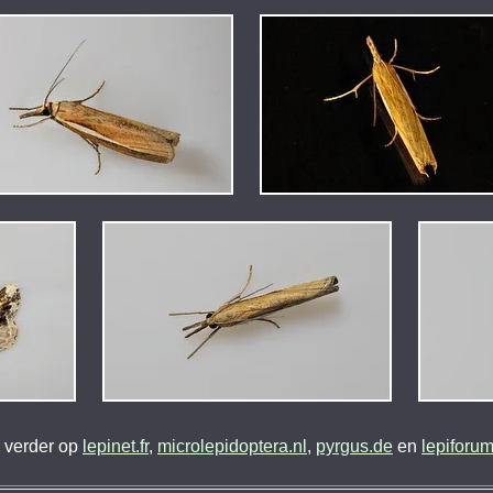
 verder op
lepinet.fr
,
microlepidoptera.nl
,
pyrgus.de
en
lepiforu