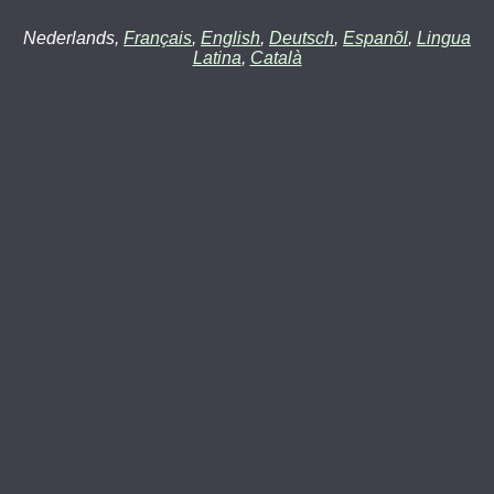
Nederlands,
Français
,
English
,
Deutsch
,
Espanõl
,
Lingua
Latina
,
Català