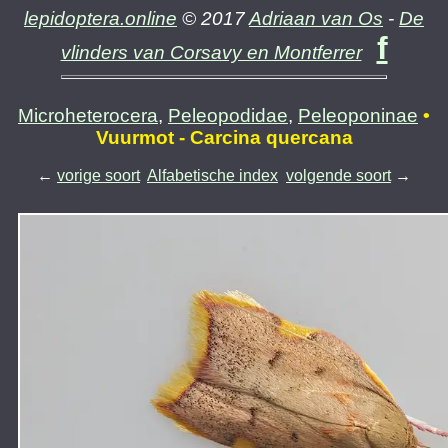
lepidoptera.online
© 2017
Adriaan van Os
-
De
f
vlinders van Corsavy en Montferrer
Microheterocera
,
Peleopodidae
,
Peleoponinae
•
Vuurmot - Carcina quercana
←
vorige soort
Alfabetische index
volgende soort
→