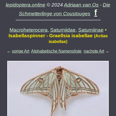
lepidoptera.online
© 2024
Adriaan van Os
-
Die
f
Schmetterlinge von Coustouges
Macroheterocera
,
Saturniidae
,
Saturniinae
•
Isabellaspinner - Graellsia isabellae
(Actias
isabellae)
←
vorige Art
Alphabetische Namensliste
nachste Art
→