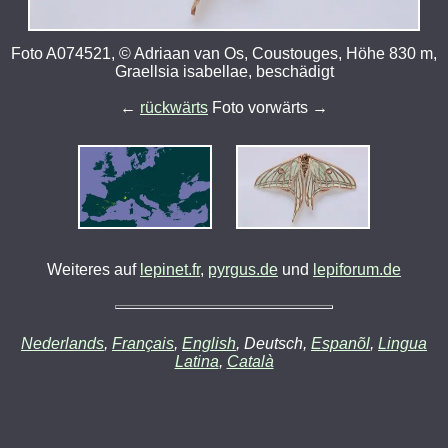
Foto A074521, © Adriaan van Os, Coustouges, Höhe 830 m,
Graellsia isabellae, beschädigt
←
rückwärts
Foto vorwärts →
Weiteres auf
lepinet.fr
,
pyrgus.de
und
lepiforum.de
Nederlands
,
Français
,
English
, Deutsch,
Espanõl
,
Lingua
Latina
,
Català