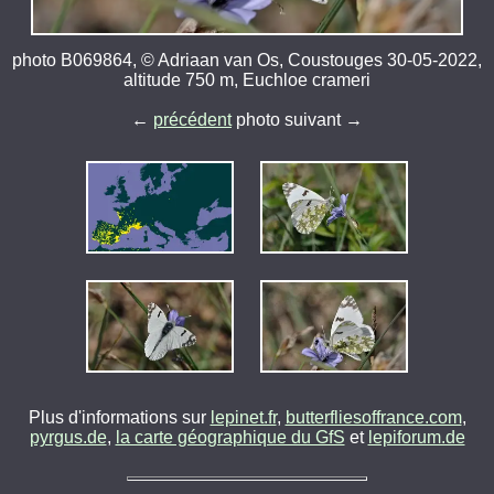
photo B069864, © Adriaan van Os, Coustouges 30-05-2022,
altitude 750 m, Euchloe crameri
←
précédent
photo suivant →
Plus d'informations sur
lepinet.fr
,
butterfliesoffrance.com
,
pyrgus.de
,
la carte géographique du GfS
et
lepiforum.de