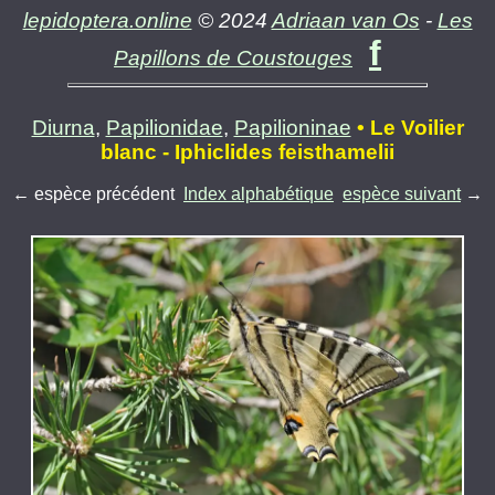
lepidoptera.online
© 2024
Adriaan van Os
-
Les
f
Papillons de Coustouges
Diurna
,
Papilionidae
,
Papilioninae
• Le Voilier
blanc - Iphiclides feisthamelii
← espèce précédent
Index alphabétique
espèce suivant
→