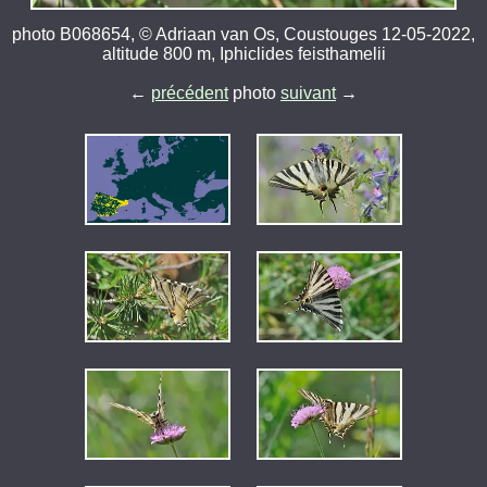
photo B068654, © Adriaan van Os, Coustouges 12-05-2022,
altitude 800 m, Iphiclides feisthamelii
←
précédent
photo
suivant
→