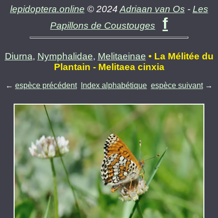
lepidoptera.online
© 2024
Adriaan van Os
-
Les
f
Papillons de Coustouges
Diurna
,
Nymphalidae
,
Melitaeinae
• La Mélitée du
Plantain - Melitaea cinxia
←
espèce précédent
Index alphabétique
espèce suivant
→