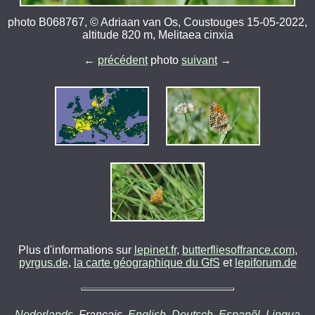
photo B068767, © Adriaan van Os, Coustouges 15-05-2022,
altitude 820 m, Melitaea cinxia
←
précédent
photo
suivant
→
Plus d'informations sur
lepinet.fr
,
butterfliesoffrance.com
,
pyrgus.de
,
la carte géographique du GfS
et
lepiforum.de
Nederlands
, Français,
English
,
Deutsch
,
Espanõl
,
Lingua