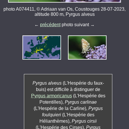
photo A074411, © Adriaan van Os, Coustouges 28-07-2023,
altitude 800 m, Pyrgus alveus
←
précédent
photo suivant →
Pyrgus alveus
(L'Hespérie du faux-
buis) est difficile à distinguer de
Pyrgus armoricanus
(L'Hespérie des
Potentilles),
Pyrgus carlinae
(L'Hespérie de la Carline),
Pyrgus
foulquieri
(L'Hespérie des
Hélianthèmes),
Pyrgus cirsii
(L'Hespérie des Cirses),
Pyrgus