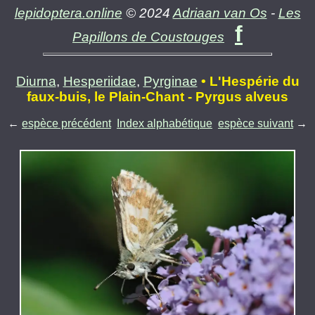
lepidoptera.online
© 2024
Adriaan van Os
-
Les
f
Papillons de Coustouges
Diurna
,
Hesperiidae
,
Pyrginae
• L'Hespérie du
faux-buis, le Plain-Chant - Pyrgus alveus
←
espèce précédent
Index alphabétique
espèce suivant
→