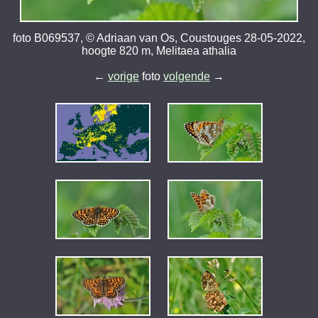
foto B069537, © Adriaan van Os, Coustouges 28-05-2022,
hoogte 820 m, Melitaea athalia
←
vorige
foto
volgende
→