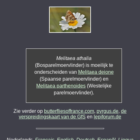
Melitaea athalia
(Bosparelmoervlinder) is moeilijk te
onderscheiden van
Melitaea deione
(Spaanse parelmoervlinder) en
Melitaea parthenoides
(Westelijke
parelmoervlinder).
Zie verder op
butterfliesoffrance.com
,
pyrgus.de
,
de
verspreidingskaart van de GfS
en
lepiforum.de
Nederlands,
Français
,
English
,
Deutsch
,
Espanõl
,
Lingua