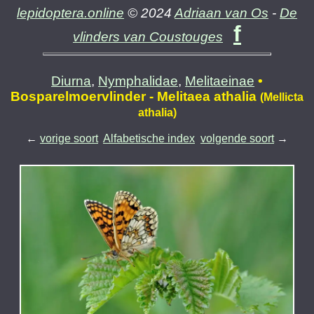
lepidoptera.online
© 2024
Adriaan van Os
-
De
f
vlinders van Coustouges
Diurna
,
Nymphalidae
,
Melitaeinae
•
Bosparelmoervlinder - Melitaea athalia
(Mellicta
athalia)
←
vorige soort
Alfabetische index
volgende soort
→