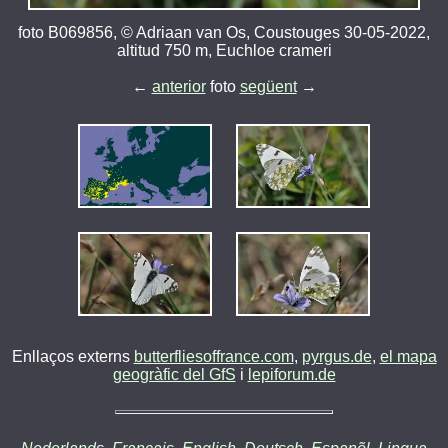
foto B069856, © Adriaan van Os, Coustouges 30-05-2022,
altitud 750 m, Euchloe crameri
←
anterior
foto
següent
→
Enllaços externs
butterfliesoffrance.com
,
pyrgus.de
,
el mapa
geogràfic del GfS
i
lepiforum.de