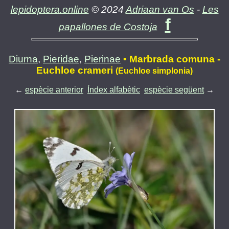
lepidoptera.online
© 2024
Adriaan van Os
-
Les
f
papallones de Costoja
Diurna
,
Pieridae
,
Pierinae
• Marbrada comuna -
Euchloe crameri
(Euchloe simplonia)
←
espècie anterior
Índex alfabètic
espècie següent
→