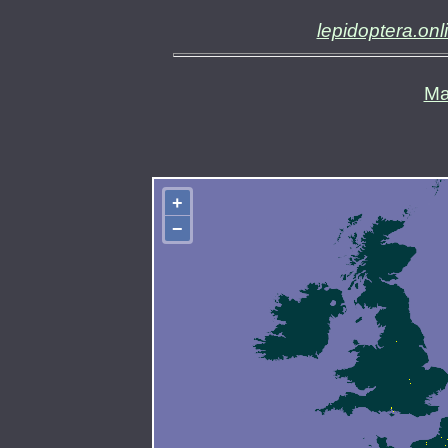
lepidoptera.onl
Ma
+
−