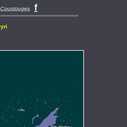
f
n Coustouges
yri