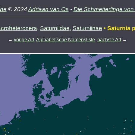
ine
© 2024
Adriaan van Os
-
Die Schmetterlinge vo
croheterocera
,
Saturniidae
,
Saturniinae
• Saturnia p
←
vorige Art
Alphabetische Namensliste
nachste Art
→