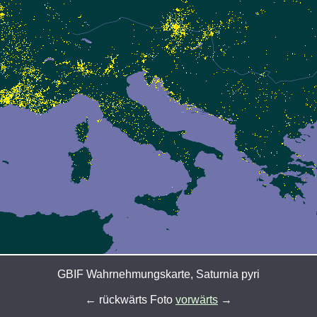
GBIF Wahrnehmungskarte, Saturnia pyri
← rückwärts Foto
vorwärts
→