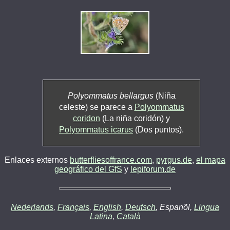
Polyommatus bellargus
(Niña
celeste) se parece a
Polyommatus
coridon
(La niña coridón) y
Polyommatus icarus
(Dos puntos).
Enlaces externos
butterfliesoffrance.com
,
pyrgus.de
,
el mapa
geográfico del GfS
y
lepiforum.de
Nederlands
,
Français
,
English
,
Deutsch
, Espanõl,
Lingua
Latina
,
Català