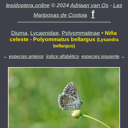
lepidoptera.online
© 2024
Adriaan van Os
-
Las
f
Mariposas de Costoja
Diurna
,
Lycaenidae
,
Polyommatinae
• Niña
celeste - Polyommatus bellargus
(Lysandra
bellargus)
←
especies anterior
índice alfabético
especies siguiente
→