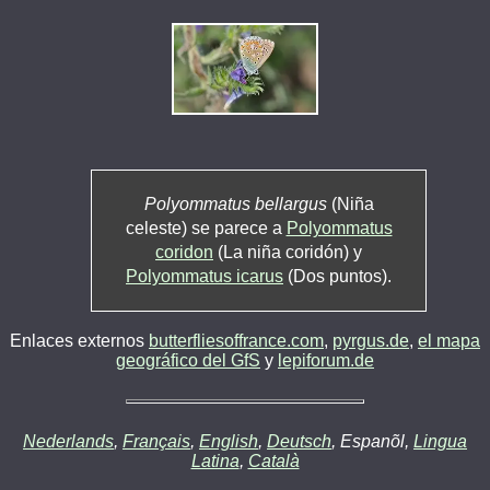
Polyommatus bellargus
(Niña
celeste) se parece a
Polyommatus
coridon
(La niña coridón) y
Polyommatus icarus
(Dos puntos).
Enlaces externos
butterfliesoffrance.com
,
pyrgus.de
,
el mapa
geográfico del GfS
y
lepiforum.de
Nederlands
,
Français
,
English
,
Deutsch
, Espanõl,
Lingua
Latina
,
Català