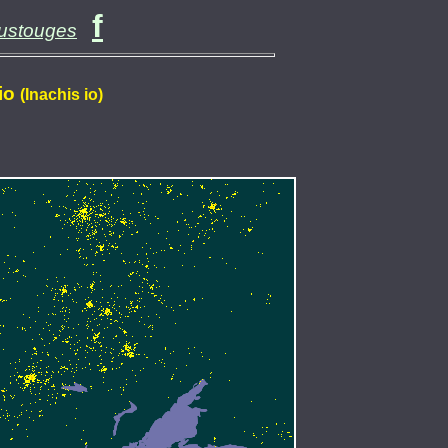
f
oustouges
 io
(Inachis io)