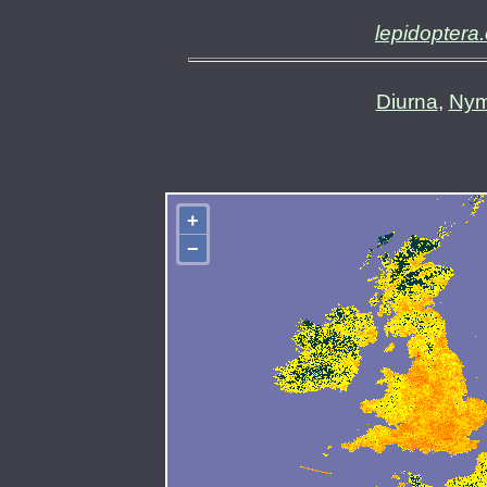
lepidoptera.
Diurna
,
Nym
+
−