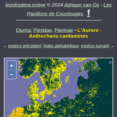
lepidoptera.online
© 2024
Adriaan van Os
-
Les
f
Papillons de Coustouges
Diurna
,
Pieridae
,
Pierinae
• L'Aurore -
Anthocharis cardamines
←
espèce précédent
Index alphabétique
espèce suivant
→
+
−