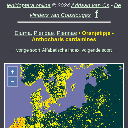
lepidoptera.online
© 2024
Adriaan van Os
-
De
f
vlinders van Coustouges
Diurna
,
Pieridae
,
Pierinae
• Oranjetipje -
Anthocharis cardamines
←
vorige soort
Alfabetische index
volgende soort
→
+
−